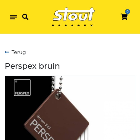
Perspex bruin
0
Terug
Perspex bruin